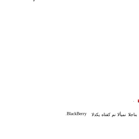
.
.
BlackBerry
بناجلا
نميألا
نم
كفتاه
يكذلا