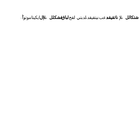
.
.
شتكالل
ىلإ
ناتقيقد
دعب
،نيتقيقد
لدبتي
لقح
لباق
فشكلل
ىلإ
ال
ًايكيتاموتوأ