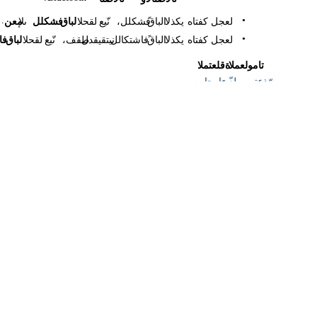
.
•
لعجل
كفتاه
يكذلا
ًالباق
،فشكلل
نّيع
لقحلا
لباق
فشكلل
ىلإ
معن
•
لعجل
كفتاه
يكذلا
ًالباق
فاشتكالل
نيتقيقدل
،طقف
نّيع
لقحلا
لباق
فا
تامولعملا
ةقلعتملا
رّذعتي
ّيلع
ءارجإ