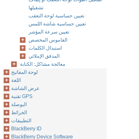
تشغيلها
تعيين حساسية لوحة التعقب
تعيين حساسية شاشة اللمس
تعيين سرعة المؤشر
القاموس المخصص
استبدال الكلمات
المدقق الإملائي
معالجة مشاكل: الكتابة
لوحة المفاتيح
اللغة
عرض الشاشة
تقنية GPS
البوصلة
الخرائط
التطبيقات
BlackBerry ID
BlackBerry Device Software