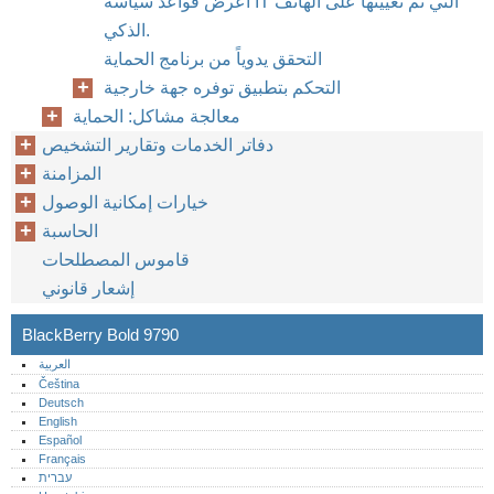
اعرض قواعد سياسة IT التي تم تعيينها على الهاتف
الذكي.
التحقق يدوياً من برنامج الحماية
التحكم بتطبيق توفره جهة خارجية
معالجة مشاكل: الحماية
دفاتر الخدمات وتقارير التشخيص
المزامنة
خيارات إمكانية الوصول
الحاسبة
قاموس المصطلحات
إشعار قانوني
BlackBerry Bold 9790
العربية
Čeština
Deutsch
English
Español
Français
עברית